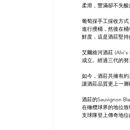
柔滑，豐滿卻不失酸
葡萄採手工採收方式
進行攪桶，然後在桶
鮮度，這是酒莊堅持
艾爾維河酒莊 (Alvi's 
成立。經過三代的努力
如今，酒莊共擁有約
讓酒莊品質更上一層
酒莊的Sauvignon
在橄欖球界的地位致敬
支球隊登上傳奇地位