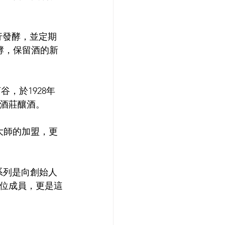
行發酵，並定期
酵，保留酒的新
de河谷，於1928年
為酒莊釀酒。
大師的加盟，更
1 系列是向創始人
1位成員，更是這