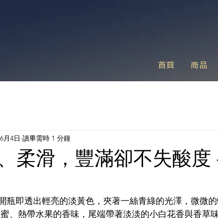
首頁
商品
年6月4日
讀畢需時 1 分鐘
柔滑，豐滿卻不失酸度 - Al
in blanc 開瓶即透出輕亮的淡黃色，夾著一絲青綠的光澤，微
蜂蜜、熱帶水果的香味，尾端帶著淡淡的小白花香與香草味