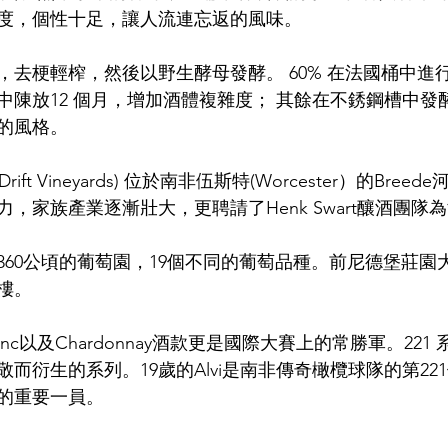
度，個性十足，讓人流連忘返的風味。
，去梗輕榨，然後以野生酵母發酵。 60% 在法國桶中進
中陳放12 個月，增加酒體複雜度； 其餘在不銹鋼槽中發
的風格。
Drift Vineyards) 位於南非伍斯特(Worcester）的Bree
，家族產業逐漸壯大，更聘請了Henk Swart釀酒團隊
360公頃的葡萄園，19個不同的葡萄品種。前尼德堡莊園
樓。
 Blanc以及Chardonnay酒款更是國際大賽上的常勝軍。22
而衍生的系列。19歲的Alvi是南非傳奇橄欖球隊的第22
的重要一員。