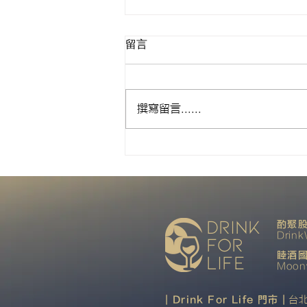
留言
來自Margaux
撰寫留言......
drink
酌聚股
Drink
for
睦酒國
life
Moonw
| Drink For Life 門市 |
台北