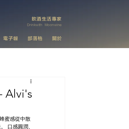
飲酒生活專家
Drinkwith Moonwine
電子報
部落格
關於
vi's
微的蜂蜜感從中散
。 口感圓潤、