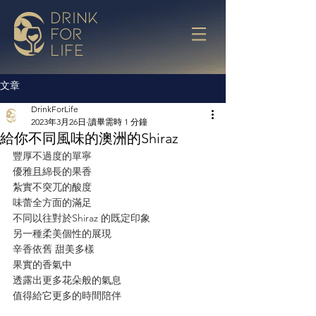
drink
for
life
文章
DrinkForLife
2023年3月26日
讀畢需時 1 分鐘
給你不同風味的澳洲的Shiraz
豐厚不過度的單寧
優雅且綿長的果香
紮實不突兀的酸度
味蕾全方面的滿足
不同以往對於Shiraz 的既定印象
另一種柔美個性的展現
辛香依舊 甜美多樣
果實的香氣中
透露出更多花朵般的氣息
值得給它更多的時間陪伴