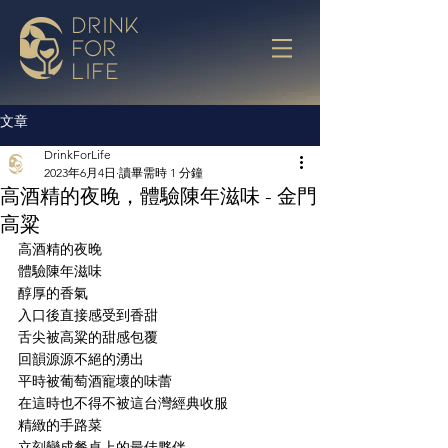
drink
for
life
文章
DrinkForLife
2023年6月4日
讀畢需時 1 分鐘
高酒精的夜晚，體驗陳年滋味 - 金門
高粱
高酒精的夜晚
體驗陳年滋味
醇厚的香氣
入口後直接感受到香甜
舌尖被高粱的甜感包覆
回韻源源不絕的湧出
平時被葡萄酒寵壞的味蕾
在這時也不得不被這台灣經典收服
精緻的手路菜
立刻變成餐桌上的最佳夥伴