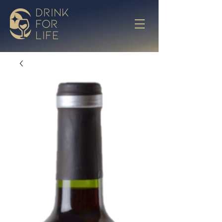
drink
for
life