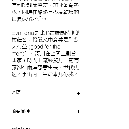
有利於調節溫差、加速葡萄熟
成，同時在酷熱且極度乾燥的
長夏保留水分。
Evandria是此地古羅馬時期的
村莊名，希臘文中意義是”對
人有益 (good for the
men)”。河川在空間上劃分
國家；時間上流經歲月，葡萄
藤卻在兩岸恣意生長，世代更
迭。宇宙內，生命本無你我。
產區
VdlT de Extremadura
葡萄品種
Ribera Baja, Spain
西班牙埃斯特雷馬杜拉
80% Pinot Noir (黑皮諾)