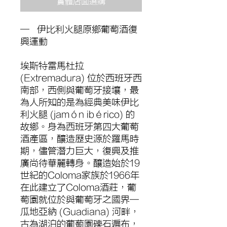
實體店面選購
─ 伊比利火腿原鄉葡萄酒復
興運動
埃斯特雷馬杜拉
(Extremadura) 位於西班牙西
南部，西側與葡萄牙接壤，最
為人所知的是為經典美味伊比
利火腿 (jamón ibérico) 的
故鄉。身為西班牙第四大葡萄
酒產區，釀造歷史源於羅馬時
期，儘管潛力巨大，復興及推
廣尚待華麗轉身。釀造始於19
世紀的Coloma家族於1966年
在此建立了Coloma酒莊，葡
萄園就位於與葡萄牙之國界─
瓜地亞納 (Guadiana) 河畔，
古為湖泊的葡萄園礫石遍布，