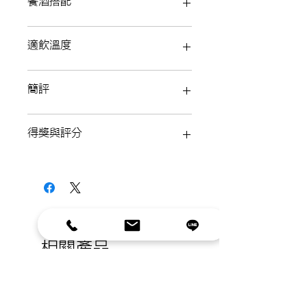
餐酒搭配
15% Syrah (希哈)
5% Garnacha (格納希)
燒烤的肉類、蔬菜及菇類、香腸、鵝肝
適飲溫度
或火腿等菜餚。
14°C -16°C
簡評
深邃櫻桃紅色澤；黑色漿果及希哈葡萄
得獎與評分
賦予的胡椒氣息明顯，隨後花香及櫻
桃、覆盆子等紅色果香透出；口感實在
且細緻，豐富果實風味主導再帶些煙燻
Jancis Robinson-16/20 (2019)
培根氣息，單寧立體且柔美。果香迷人
同時結構明確好搭配食物。
相關產品