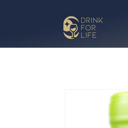
drink
for
life