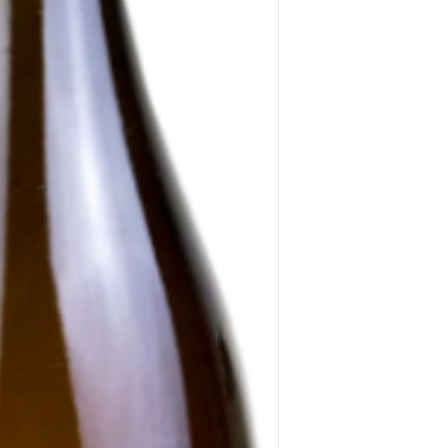
淡堅果氣息整合。清
楊桃湯風味。