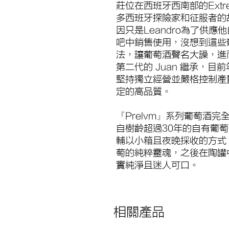
莊位在西班牙西南部的Extr
多西班牙探險家和征服者的
因只是Leandro為了供應他
吧中銷售使用，沒想到這些
法，讓葡萄酒聲名大譟，進
第二代的 Juan 繼承，目前
堅持獨立經營並嚴格控制產
定的高品質。
『Prelvm』系列葡萄酒
自樹齡超過30年的自有葡
輔以小箱且夜晚採收的方式
萄的純粹靈魂，之後在陶罐
實純淨且迷人可口。
相關產品