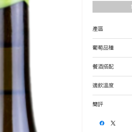
產區
VdlT de Extremadu
葡萄品種
Ribera Baja, Spain
西班牙埃斯特雷馬杜
25% Alarije
餐酒搭配
25% Gewürztrami
25% Macabeo
25% Eva-Beba
適合搭配帶殼海鮮如
適飲溫度
奶芝士。
14°C -16°C
簡評
有機葡萄釀造，100
酒液帶有特別的琥珀
酸、杏桃、枸杞、酸