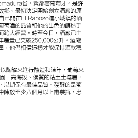
emadura省，緊鄰著葡萄牙。是許
故鄉。最初決定開始創立酒廠的原
自己開在El Raposo這小城鎮的酒
葡萄酒的品質和他的出色的釀造手
而跨大經營。時至今日，酒廠已由
年產量已突破250,000公升。酒廠
量，他們相信這樣才能保持酒款穩
完全以陶罐來進行釀造和陳年，葡萄來
萄園，高海拔、優質的粘土土壤層，
，以期保有最佳品質。發酵的是葡
中陳放至少八個月以上甫裝瓶，忠