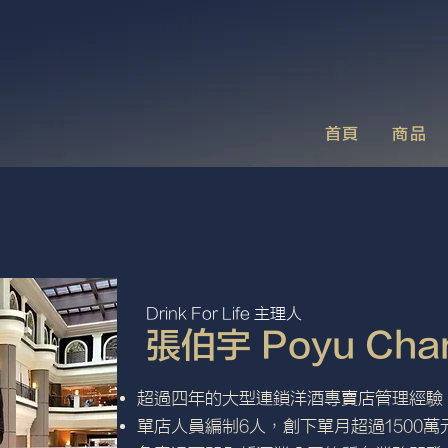
首頁
商品
Drink For Life 主理人
​張伯宇 Poyu Cha
超過四年的大型連鎖洋酒專賣店管理經驗
單店人員編制6人，創下單月超過1500