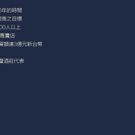
6年的時間
理商之目標
00人以上
萄酒專賣店
資額達3億元新台幣
暨酒莊代表