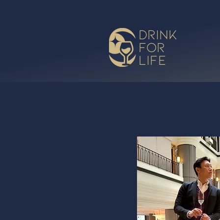
drink
for
life