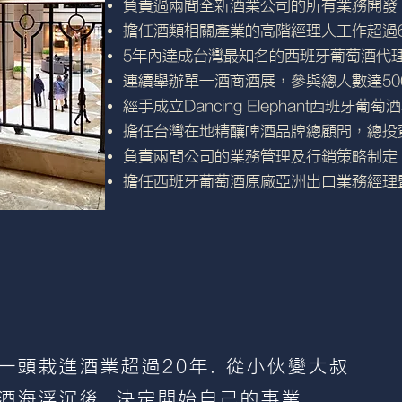
負責過兩間全新酒業公司的所有業務開發
擔任酒類相關產業的高階經理人工作超過
5年內達成台灣最知名的西班牙葡萄酒代
連續舉辦單一酒商酒展，參與總人數達50
經手成立Dancing Elephant西班牙葡
擔任台灣在地精釀啤酒品牌總顧問，總投
負責兩間公司的業務管理及行銷策略制定
擔任西班牙葡萄酒原廠亞洲出口業務經理
一頭栽進酒業超過20年. 從小伙變大叔
酒海浮沉後. 決定開始自己的事業