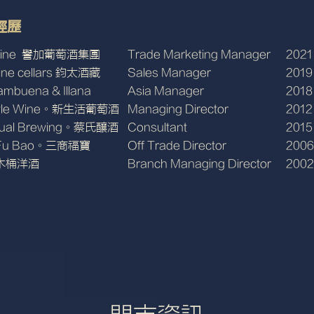
經歷
 wine 譽加葡萄酒集團
Trade Marketing Manager
2021
ine cellars 鈞太酒藏
Sales Manager
2019
mbuena & Illana
Asia Manager
2018
style Wine。新生活葡萄酒
Managing Director
2012
tual Brewing。蔡氏釀酒
Consultant
2015
s Fu Bao。三商福寶
Off Trade Director
200
橡木桶洋酒
Branch Managing Director
2002