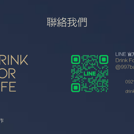
聯絡我們
LINE 
Drink F
@997ba
092
drin
作