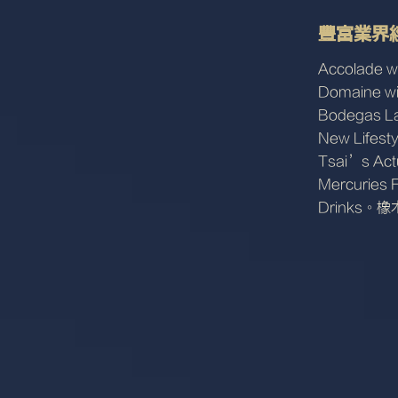
豐富業界
Accolade
Domaine w
Bodegas La
New Life
Tsai’s Ac
Mercurie
Drinks。