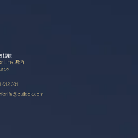
官方帳號
or Life 選酒
rbx
1 612 331
kforlife@outlook.com