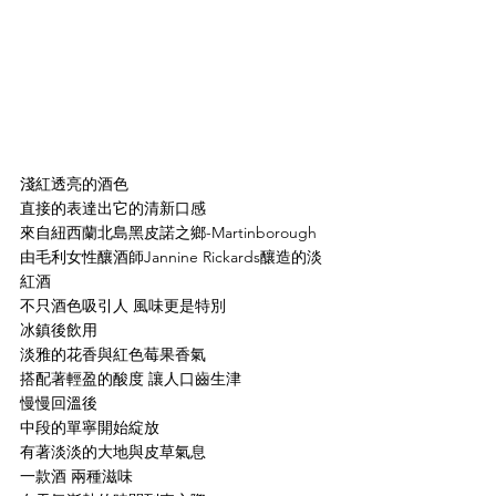
淺紅透亮的酒色
直接的表達出它的清新口感
來自紐西蘭北島黑皮諾之鄉-Martinborough 
由毛利女性釀酒師Jannine Rickards釀造的淡
紅酒
不只酒色吸引人 風味更是特別
冰鎮後飲用
淡雅的花香與紅色莓果香氣
搭配著輕盈的酸度 讓人口齒生津
慢慢回溫後
中段的單寧開始綻放
有著淡淡的大地與皮草氣息
一款酒 兩種滋味