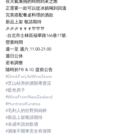
在天氣漸熱的時間到來之際
正需要一款可以從冰鎮喝到回溫
完美搭配餐桌料理的酒款
新品上架 敬請期待
🎉🎉🎉🍷🍷🍷🎊🎊🎊
-台北市士林區福華路166巷11號-
營業時間
週一至 週六 11:00-21:00
週日公休
若有調整 
隨時於FB & IG 提前公告
#DrinkForLifeWineStore
#芝山站旁的酒類專賣店
#藍色房子
#WineFromNewZealand
#HuntressKuratea
#毛利人的狂野與純粹
#新品上架敬請期待
#未成年請勿飲酒
#酒後不開車安全有保障