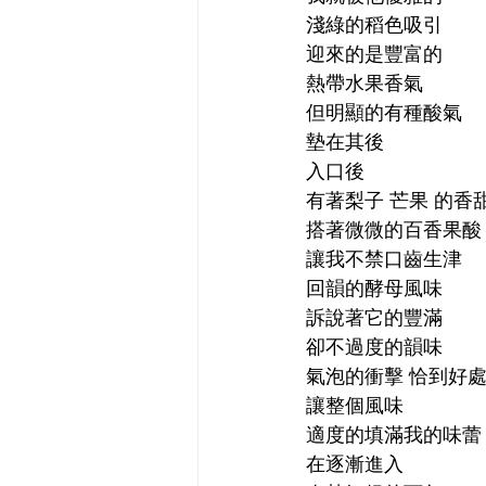
淺綠的稻色吸引
迎來的是豐富的
熱帶水果香氣
但明顯的有種酸氣
墊在其後
入口後
有著梨子 芒果 的香
搭著微微的百香果酸
讓我不禁口齒生津
回韻的酵母風味
訴說著它的豐滿
卻不過度的韻味
氣泡的衝擊 恰到好
讓整個風味
適度的填滿我的味蕾
在逐漸進入