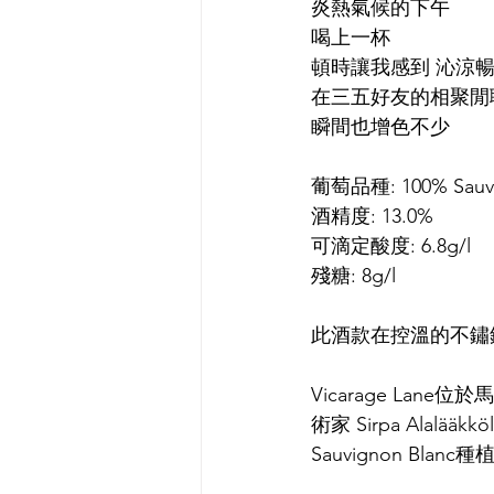
炎熱氣候的下午
喝上一杯
頓時讓我感到 沁涼
在三五好友的相聚閒
瞬間也增色不少
葡萄品種: 100% Sauvi
酒精度: 13.0%
可滴定酸度: 6.8g/l
殘糖: 8g/l
此酒款在控溫的不鏽鋼密
Vicarage Lan
術家 Sirpa Ala
Sauvignon Bl