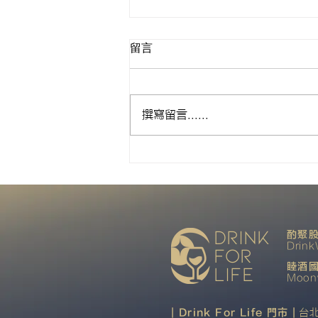
留言
來自Margaux
撰寫留言......
drink
酌聚股
Drink
for
睦酒國
life
Moonw
| Drink For Life 門市 |
台北