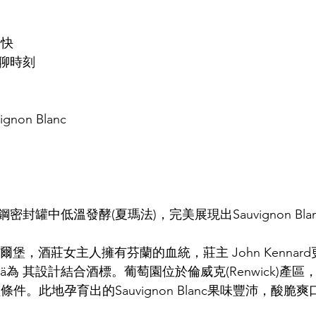
暢快
聊時刻
gnon Blanc
封罐中低溫發酵(夏瑪法)，完美展現出Sauvignon Bl
e位於馬爾堡，酒莊女主人擁有芬蘭的血統，莊主 John Kenna
lääkkölä為 其設計結合酒標。葡萄園位於倫威克(Renwick)
anc種植條件。此地孕育出的Sauvignon Blanc果味豐沛，酸