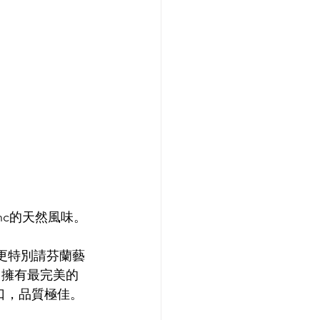
anc的天然風味。
rd更特別請芬蘭藝
產區，擁有最完美的
脆爽口，品質極佳。