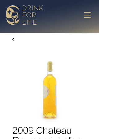
drink
for
life
2009 Chateau