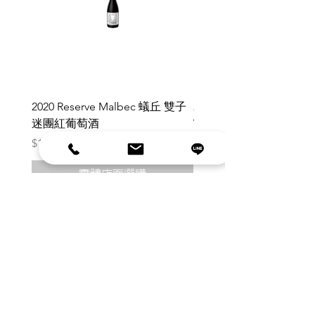
2020 Reserve Malbec 蟻丘 雙子
2021 Pinot Noir Claim 4
迷團紅葡萄酒
Vineyard 單一葡萄園”Cla
黑皮諾紅葡萄酒
價格
$1,680.00
價格
$1,780.00
實體店面選購
drink