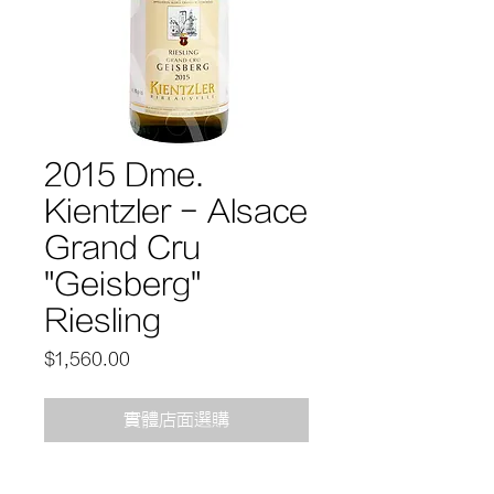
2015 Dme.
Kientzler - Alsace
Grand Cru
"Geisberg"
Riesling
價
$1,560.00
格
實體店面選購