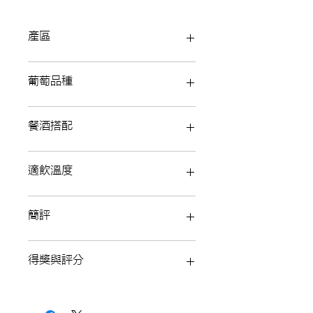
產區
Alsace 阿爾薩斯
葡萄品種
餐酒搭配
適飲溫度
簡評
得獎與評分