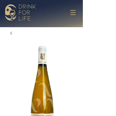
drink
for
life