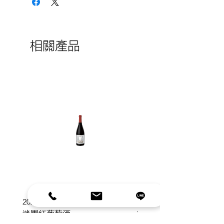
相關產品
2020 Reserve Malbec 蟻丘 雙子
2021 Pinot Noir Claim 4
迷團紅葡萄酒
Vineyard 單一葡萄園”Cla