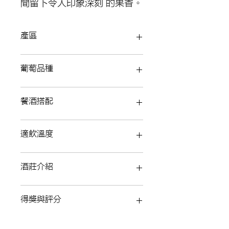
間留下令人印象深刻 的果香。
產區
葡萄品種
餐酒搭配
適飲溫度
酒莊介紹
位於香檳區Reim及Epernay之間的
得獎與評分
Allemand村莊，土壤是適宜白葡萄品
種生長的石灰質白 堊土，生產100%夏
多內葡萄釀造白中白香檳 (Blanc de
Wine Specatator 90分