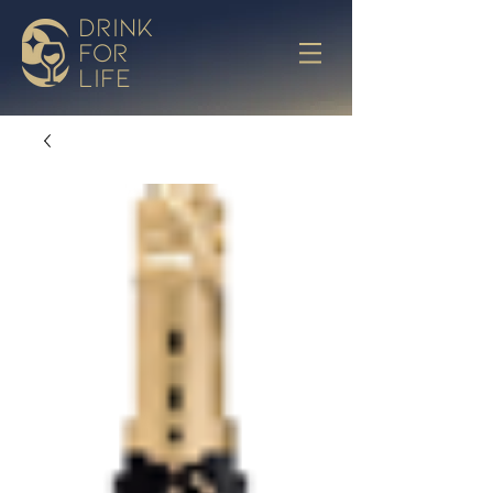
drink
for
life