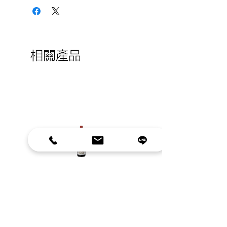
Blancs) 而聞名的 “白坡“ (Côte
Guide Hachette 傑出推薦
des Blancs)；酒莊由Bernard Remy
IWSC 銀牌獎
先生創立於1968年，至今已超過50年
Gilbert & Galliard 金牌獎
歷史；在香檳區共擁有13
Mundus Vini金牌獎
公頃的葡萄園，種植著每一種香檳區的
相關產品
葡萄品種，且擁有Grand Cru頂級村莊
的葡萄園，釀造 出非常具地方特色風
格的細緻香檳，一直都是Bernard
Remy酒莊追求哲學與目標，目前年產
量大約180000瓶，所生產酒款受到無
數國際媒體及酒評讚譽，獲得許多獎項
及推崇！
2020 Reserve Malbec 蟻丘 雙子
2021 Pinot Noir Claim 4
迷團紅葡萄酒
Vineyard 單一葡萄園”Cla